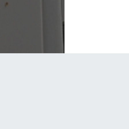
CTEZ NOUS
TROUVEZ NOUS
19 68 66
/
044 19 64 24
42, Rue Larbi Ben M'hidi Alger 