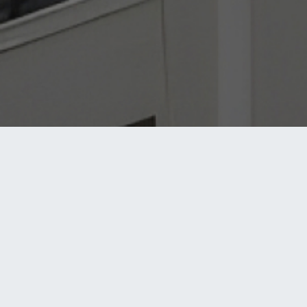
NOS SERVICES
CONTA
Recherche d'Antériorité marque
Alger:
044 