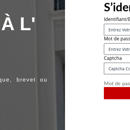
S’ide
À L'
Identifiant/
Mot de pas
Captcha
que, brevet ou
Mot de pas