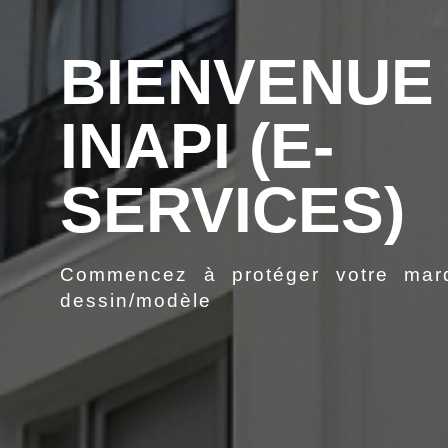
BIENVENUE 
INAPI (E-
SERVICES)
Commencez à protéger votre mar
dessin/modèle