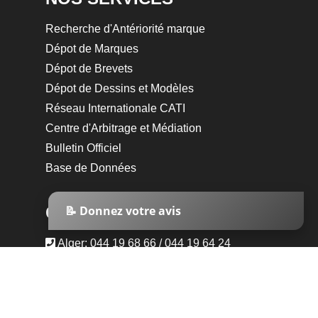
Recherche d'Antériorité marque
Dépot de Marques
Dépot de Brevets
Dépot de Dessins et Modèles
Réseau Internationale CATI
Centre d'Arbitrage et Médiation
Bulletin Officiel
Base de Données
CONTACTEZ NOUS
📝 Donnez votre avis
Alger:
044 19 68 66
/
044 19 64 24
Boumerdes: 024 79 57 59
Setif: 036 37 04 82
Oran: 042 24 59 21